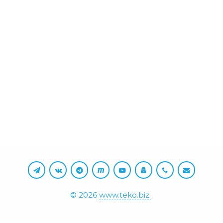
©
2026
www.teko.biz
.