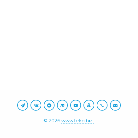
©
2026
www.teko.biz
.