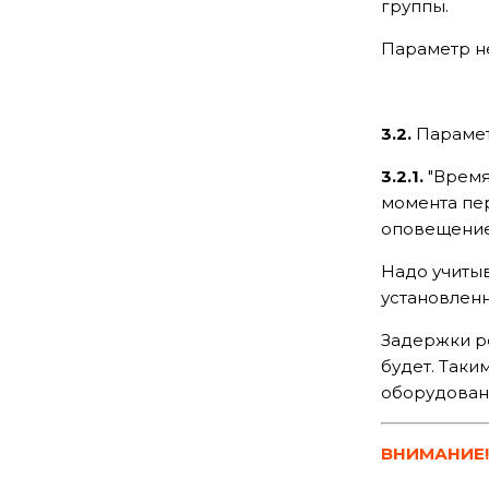
группы.
Параметр не
3.2.
Парамет
3.2.1.
"Время
момента пер
оповещение
Надо учитыв
установлен
Задержки р
будет. Таки
оборудовани
ВНИМАНИЕ