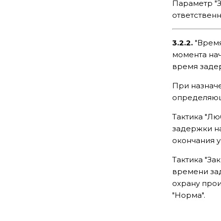
Параметр "З
ответственн
3.2.2.
"Время
момента нач
время заде
При назначе
определяющ
Тактика "Лю
задержки на
окончания у
Тактика "За
времени зад
охрану прои
"Норма".