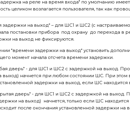
адержка на реле на время входа" по умолчанию имеет 
ость целиком возлагается пользователя, так как пров
 задержки на выход" – для ШС1 и ШС2 (с настраиваемо
ала постановки прибора под охрану до перехода в ре
ржки на выход не фиксируются.
нии "времени задержки на выход" установить дополнит
его момент начала отсчета времени задержки.
бая дверь" - для ШС1 и ШС2 с задержкой на выход. Про
 выход) начнется при любом состоянии ШС. При этом 
становленной задержки на выход, если ШС находится в
крытая дверь" - для ШС1 и ШС2 с задержкой на выход. П
ержки на выход) начнется, только если ШС находится 
сходит после окончания установленной задержки на в