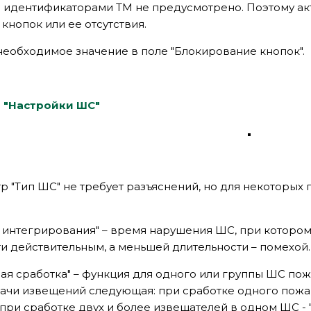
с идентификаторами ТМ не предусмотрено. Поэтому ак
кнопок или ее отсутствия.
необходимое значение в поле "Блокирование кнопок".
а "Настройки ШС"
р "Тип ШС" не требует разъяснений, но для некоторы
 интегрирования" – время нарушения ШС, при котором
и действительным, а меньшей длительности – помехой.
ая сработка" – функция для одного или группы ШС пож
дачи извещений следующая: при сработке одного пож
 при сработке двух и более извещателей в одном ШС - 