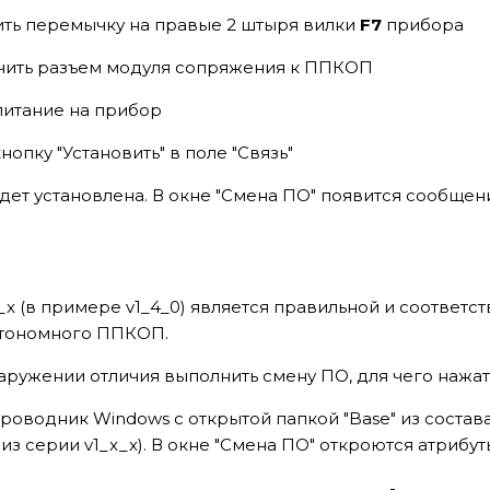
ить перемычку на правые 2 штыря вилки
F7
прибора
ить разъем модуля сопряжения к ППКОП
питание на прибор
нопку "Установить" в поле "Связь"
удет установлена. В окне "Смена ПО" появится сообщен
_x (в примере v1_4_0) является правильной и соответ
втономного ППКОП.
ружении отличия выполнить смену ПО, для чего нажать
роводник Windows с открытой папкой "Base" из соста
из серии v1_x_x). В окне "Смена ПО" откроются атриб