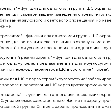
 тревога" – функция для одного или группы ШС охранно
нная для скрытой выдачи извещения о тревоге только
батывания звукового и светового оповещения, но изв
жиме.
еревзятие" – функция для одного или группы ШС охран
нная для автоматического взятия на охрану по истеч
Тревога" при условии восстановления одного или груп
осуточный режим охраны" – функция для одного или г
х к одному реле, предназначенная для круглосуточно
ки, по переходу параметров ШС в состояние "Норма".
раны для ШС с параметром "круглосуточно" заблокиров
о тревоге и реактивация ШС через кратковременное 
дная зона" – функция для одного или нескольких охра
С, управляемых самостоятельно. Взятие на охрану пр
з данной группы. Снятие с охраны происходит автомат