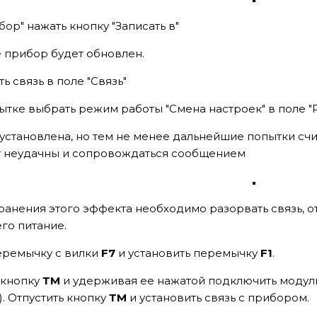
бор" нажать кнопку "Записать в"
е прибор будет обновлен.
ь связь в поле "Связь"
ытке выбрать режим работы "Смена настроек" в поле 
 установлена, но тем не менее дальнейшие попытки счи
т неудачны и сопровождаться сообщением
ранения этого эффекта необходимо разорвать связь, 
го питание.
еремычку с вилки
F7
и установить перемычку
F1
.
 кнопку
ТМ
и удерживая ее нажатой подключить модул
). Отпустить кнопку
ТМ
и установить связь с прибором.