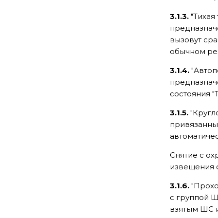
3.1.3.
"Тихая
предназначе
вызовут сра
обычном ре
3.1.4.
"Автоп
предназначе
состояния "
3.1.5.
"Кругл
привязанны
автоматичес
Снятие с ох
извещения 
3.1.6.
"Прохо
с группой Ш
взятым ШС и