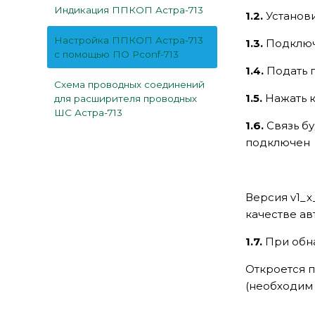
Индикация ППКОП Астра-713
1.2.
Установ
Настройка ППКОП Астра-713
1.3.
Подключ
с помощью ПО Pconf-713
1.4.
Подать 
Схема проводных соединений
1.5.
Нажать к
для расширителя проводных
ШС Астра-713
1.6.
Связь б
подключен
Версия v1_x
качестве а
1.7.
При обна
Откроется п
(необходим 