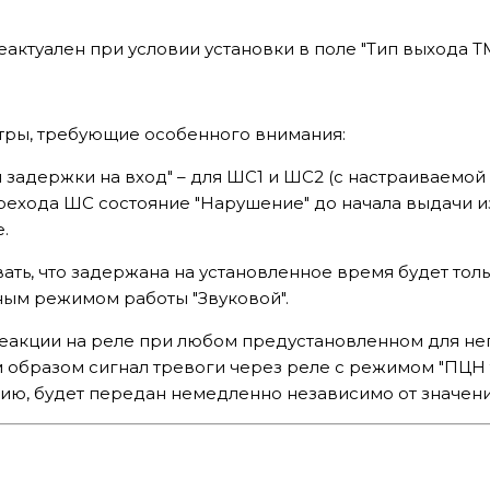
актуален при условии установки в поле "Тип выхода ТМ
ры, требующие особенного внимания:
 задержки на вход" – для ШС1 и ШС2 (с настраиваемой 
ехода ШС состояние "Нарушение" до начала выдачи и
.
ать, что задержана на установленное время будет толь
ным режимом работы "Звуковой".
еакции на реле при любом предустановленном для нег
м образом сигнал тревоги через реле с режимом "ПЦН 
ю, будет передан немедленно независимо от значени
!