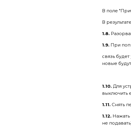
В поле "При
В результат
1.8.
Разорват
1.9.
При поп
связь будет
новые буду
1.10.
Для уст
выключить е
1.11.
Снять п
1.12.
Нажать
не подавать