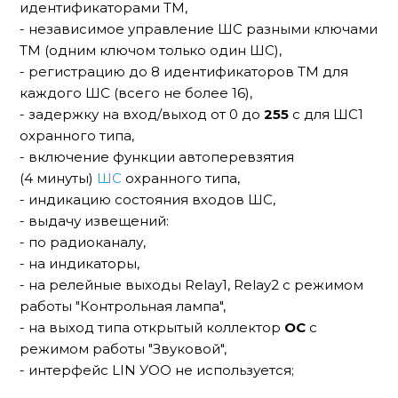
идентификаторами ТМ,
- независимое управление ШС разными ключами
ТМ (одним ключом только один ШС),
- регистрацию до 8 идентификаторов ТМ для
каждого ШС (всего не более 16),
- задержку на вход/выход от 0 до
255
с для ШС1
охранного типа,
- включение функции автоперевзятия
(4 минуты)
ШС
охранного типа,
- индикацию состояния входов ШС,
- выдачу извещений:
- по радиоканалу,
- на индикаторы,
- на релейные выходы Relay1, Relay2 с режимом
работы "Контрольная лампа",
- на выход типа открытый коллектор
ОС
с
режимом работы "Звуковой",
- интерфейс LIN УОО не используется;