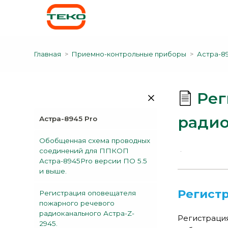
Главная
Приемно-контрольные приборы
Астра-89
Рег
радио
Астра-8945 Pro
Обобщенная схема проводных
соединений для ППКОП
Астра-8945Pro версии ПО 5.5
и выше.
Регистр
Регистрация оповещателя
пожарного речевого
радиоканального Астра-Z-
Регистраци
2945.