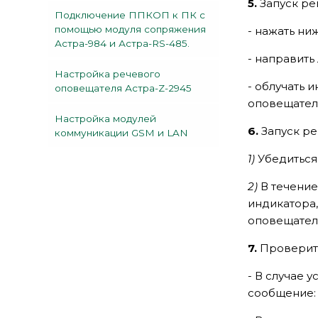
5.
Запуск ре
Подключение ППКОП к ПК с
помощью модуля сопряжения
- нажать ни
Астра-984 и Астра-RS-485.
- направить
Настройка речевого
- облучать 
оповещателя Астра-Z-2945
оповещатель
Настройка модулей
6.
Запуск ре
коммуникации GSM и LAN
1)
Убедиться,
2)
В течение
индикатора,
оповещателя
7.
Проверить
- В случае 
сообщение: 