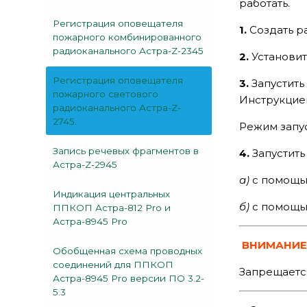
работать.
Регистрация оповещателя
1.
Создать ра
пожарного комбинированного
радиоканального Астра-Z-2345
2.
Установит
Регистрация оповещателя
3.
Запустить
пожарного светового
Инструкцие
радиоканального Астра-Z-
2745.
Режим запус
Запись речевых фрагментов в
4.
Запустить
Астра-Z-2945
а)
с помощью
Индикация центральных
б)
с помощью
ППКОП Астра-812 Pro и
Астра-8945 Pro
ВНИМАНИЕ
Обобщенная схема проводных
соединений для ППКОП
Запрещаетс
Астра-8945 Pro версии ПО 3.2-
5.3