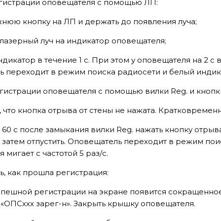
гистрации оповещателя с помощью ЛП:
жнюю кнопку на ЛП и держать до появления луча;
 лазерный луч на индикатор оповещателя;
индикатор в течение 1 с. При этом у оповещателя на 2 с
 переходит в режим поиска радиосети и белый индикат
гистрации оповещателя с помощью вилки Reg. и кнопки
 что кнопка отрыва от стены не нажата. Кратковременно 
 60 с после замыкания вилки Reg. нажать кнопку отрыв
 затем отпустить. Оповещатель переходит в режим пои
 мигает с частотой 5 раз/с.
, как прошла регистрация:
успешной регистрации на экране появится сокращенно
«ОПСххх зарег-н». Закрыть крышку оповещателя.