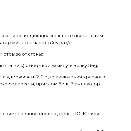
 включится индикация красного цвета, затем
ор мигает с частотой 5 раз/с.
 отрыва от стены:
(на 1-2 с) отверткой замкнуть вилку Reg.
а и удерживать 2-5 с до включения красного
ска радиосети, при этом белый индикатор
е наименование оповещателя - «ОПС» или