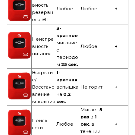
вность
Любое
Любое
+
резервн
ого ЭП
3-
кратное
Неиспра
мигание
вность
Любое
+
с
питания
периодо
м
25 сек.
Вскрыти
1-
е/
кратная
Восстано
вспышка
Не горит
+
вление
на
0,2
вскрытия
сек.
Мигает
5
раз
в
1
Поиск
Любое
сек
. в
+
сети
течении