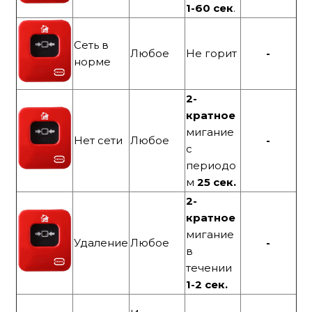
1-60 сек
.
Сеть в
Любое
Не горит
-
норме
2-
кратное
мигание
Нет сети
Любое
-
с
периодо
м
25 сек.
2-
кратное
мигание
Удаление
Любое
-
в
течении
1-2 сек.