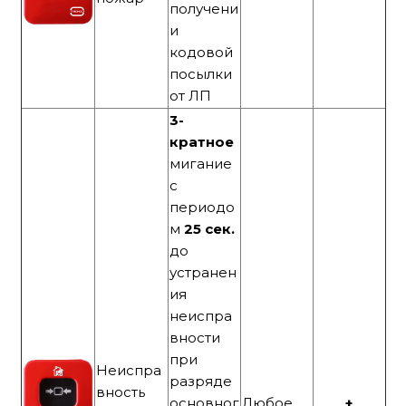
получени
и
кодовой
посылки
от ЛП
3-
кратное
мигание
с
периодо
м
25 сек.
до
устранен
ия
неиспра
вности
при
Неиспра
разряде
вность
основног
Любое
+