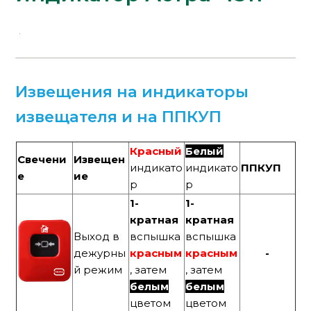
Извещения на индикаторы
извещателя и на ППКУП
Красный
Белый
Свечени
Извещен
индикато
индикато
ППКУП
е
ие
р
р
1-
1-
кратная
кратная
Выход в
вспышка
вспышка
дежурны
красным
красным
-
й режим
, затем
, затем
белым
белым
цветом
цветом