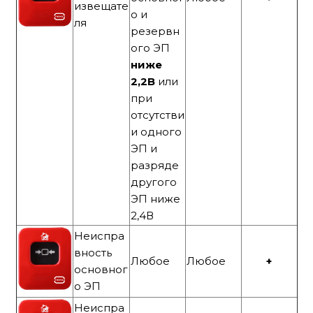
извещате
о и
ля
резервн
ого ЭП
ниже
2,2В
или
при
отсутстви
и одного
ЭП и
разряде
другого
ЭП ниже
2,4В
Неиспра
вность
Любое
Любое
+
основног
о ЭП
Неиспра