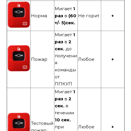
Мигает
1
Норма
раз
в
(60
Не горит
+
+/- 5)сек.
Мигает
1
раз
в
2
сек.
до
получени
Пожар
Любое
+
я
команды
от
ППКУП
Мигает
1
раз
в
2
сек.
в
течении
10 сек.
Тестовый
при
Любое
+
пожар