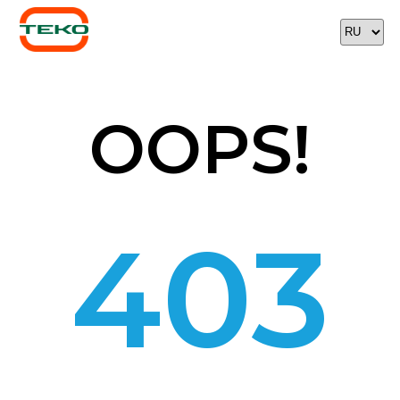
OOPS!
403