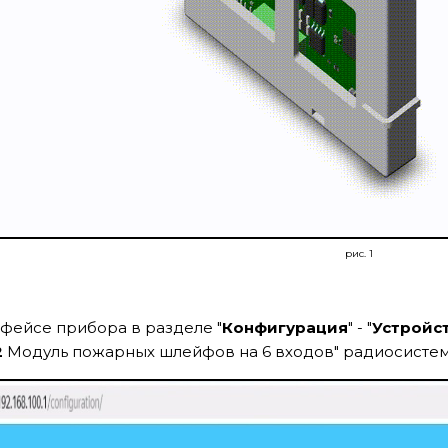
рис. 1
фейсе прибора в разделе "
Конфигурация
" - "
Устройс
2
Модуль пожарных шлейфов на 6 входов" радиосистемы