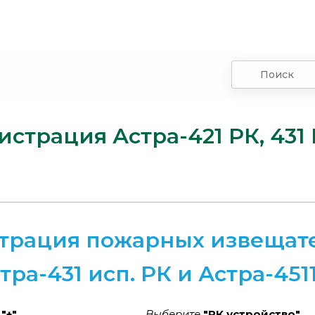
истрация Астра-421 РК, 431 
трация пожарных извещате
тра-431 исп. РК и Астра-451
а
"+"
Выберите
"РК устройство"