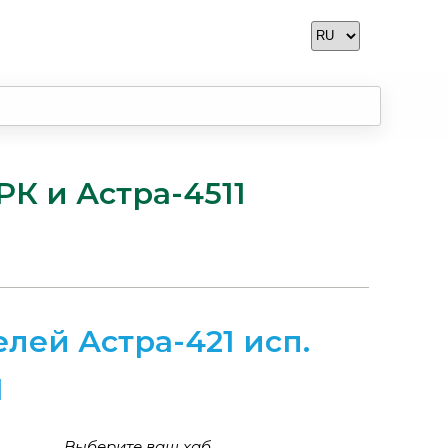
РК и Астра-4511
лей Астра-421 исп.
1
Выберите ваш хаб