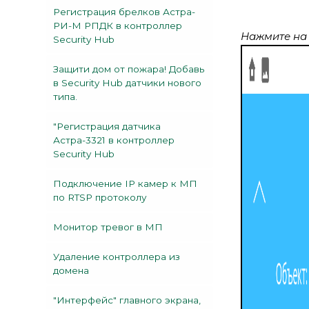
Регистрация брелков Астра-
РИ-М РПДК в контроллер
Нажмите на 
Security Hub
Защити дом от пожара! Добавь
в Security Hub датчики нового
типа.
"Регистрация датчика
Астра-3321 в контроллер
Security Hub
Подключение IP камер к МП
по RTSP протоколу
Монитор тревог в МП
Удаление контроллера из
домена
"Интерфейс" главного экрана,