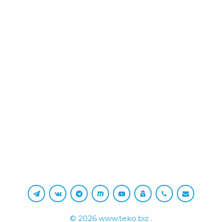
©
2026
www.teko.biz
.