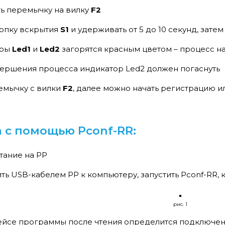
ть перемычку на вилку
F2
нопку вскрытия
S1
и удерживать от 5 до 10 секунд, затем
оры
Led1
и
Led2
загорятся красным цветом – процесс н
вершения процесса индикатор Led2 должен погаснуть
емычку с вилки
F2
, далее можно начать регистрацию и
 с помощью Pconf-RR:
тание на РР
ь USB-кабелем РР к компьютеру, запустить Pconf-RR, к
рис. 1
ейсе программы после чтения определится подключен