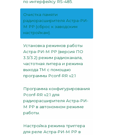
по интерфейсу RS-485.
Очистка памяти
радиорасширителя Астра-РИ-
М РР (сброс к заводским
настройкам).
Установка режимов работы
Астра-РИ-М РР (версия ПО
3.3/3.2) режим радиоканала,
частотная литера и режима
выхода ТМ с помощью
программы Pconf-RR v2.1
Программа конфигурирования
Pconf-RR v2.1 для
радиорасширителя Астра-РИ-
М РР в автономном режиме
работы.
Настройка режима триггера
для реле Астра-РИ-М РР в