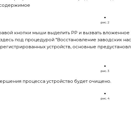
 содержимое
рис. 2
равой кнопки мыши выделить РР и вызвать вложенное 
(здесь под процедурой "Восстановление заводских нас
зарегистрированных устройств, основные предустанов
рис. 3
вершения процесса устройство будет очищено.
рис. 4