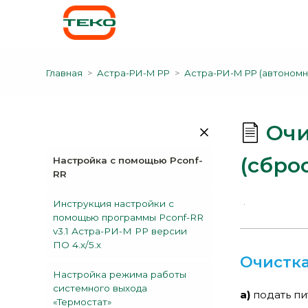
Главная
Астра-РИ-М РР
Астра-РИ-М РР (автономн
Очи
(сбро
Настройка с помощью Pconf-
RR
Инструкция настройки с
помощью программы Pconf-RR
v3.1 Астра-РИ-М РР версии
ПО 4.х/5.х
Очистка
Настройка режима работы
системного выхода
a)
подать пи
«Термостат»