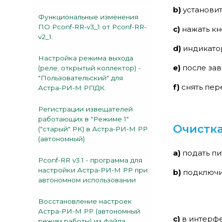
b)
установи
Функциональные изменения
ПО Pconf-RR-v3_1 от Pconf-RR-
c)
нажать к
v2_1.
d)
индикат
Настройка режима выхода
e)
после за
(реле; открытый коллектор) -
"Пользовательский" для
f)
снять пер
Астра-РИ-М РПДК.
Регистрации извещателей
работающих в "Режиме 1"
Очистка
("старый" РК) в Астра-РИ-М РР
(автономный)
a)
подать пи
Pconf-RR v3.1 - программа для
настройки Астра-РИ-М РР при
b)
подключит
автономном использовании
Восстановление настроек
Астра-РИ-М РР (автономный
c)
в интерф
режим работы) из файла