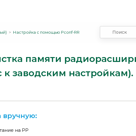
ый)
Настройка с помощью Pconf-RR
стка памяти радиорасшир
с к заводским настройкам).
 вручную:
тание на РР