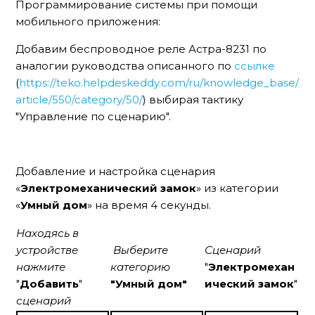
Программирование системы при помощи
мобильного приложения:
Добавим беспроводное реле Астра-8231 по
аналогии руководства описанного по
ссылке
(
https://teko.helpdeskeddy.com/ru/knowledge_base/
article/550/category/50/
) выбирая тактику
"Управление по сценарию".
Добавление и настройка сценария
«
Электромеханический замок
» из категории
«
Умный дом
» на время 4 секунды.
Находясь в
устройстве
Выберите
Сценарий
нажмите
категорию
"
Электромехан
"
Добавить
"
"Умный дом"
ический замок
"
сценарий