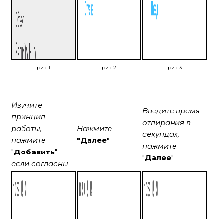
рис. 1
рис. 2
рис. 3
Изучите
Введите время
принцип
отпирания в
работы,
Нажмите
секундах,
нажмите
"Далее"
нажмите
"
Добавить
"
"
Далее
"
если согласны