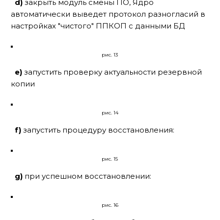
d)
закрыть модуль смены ПО, Ядро
автоматически выведет протокол разногласий в
настройках "чистого" ППКОП с данными БД
рис. 13
e)
запустить проверку актуальности резервной
копии
рис. 14
f)
запустить процедуру восстановления:
рис. 15
g)
при успешном восстановлении:
рис. 16