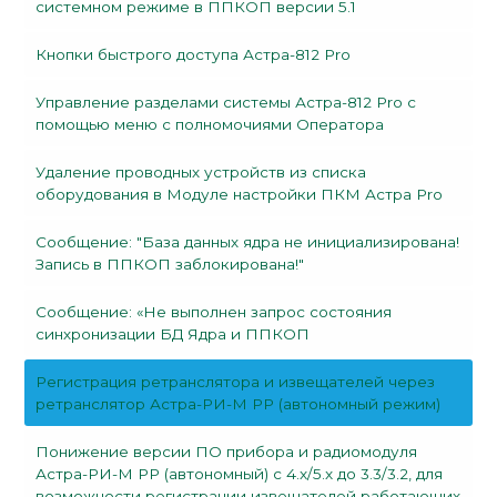
системном режиме в ППКОП версии 5.1
Кнопки быстрого доступа Астра-812 Pro
Управление разделами системы Астра-812 Pro с
помощью меню с полномочиями Оператора
Удаление проводных устройств из списка
оборудования в Модуле настройки ПКМ Астра Pro
Сообщение: "База данных ядра не инициализирована!
Запись в ППКОП заблокирована!"
Сообщение: «Не выполнен запрос состояния
синхронизации БД Ядра и ППКОП
Регистрация ретранслятора и извещателей через
ретранслятор Астра-РИ-М РР (автономный режим)
Понижение версии ПО прибора и радиомодуля
Астра-РИ-М РР (автономный) с 4.x/5.x до 3.3/3.2, для
возможности регистрации извещателей работающих